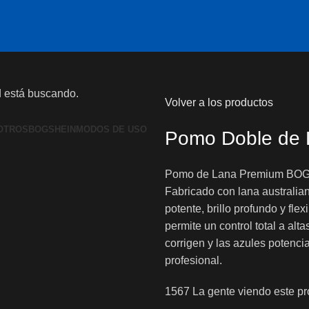
d está buscando.
Volver a los productos
OTROS
BOGSHEIN
MODOS DE USO
Pomo Doble de 
Pomo de Lana Premium BO
Fabricado con lana australian
potente, brillo profundo y flex
permite un control total a alt
corrigen y las azules potenci
profesional.
1567
La gente viendo este pr