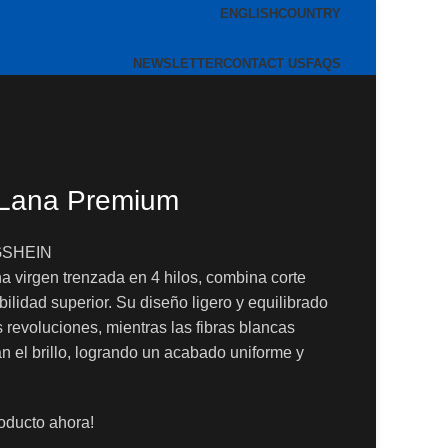
ENGLISH
COUNTRY
NEWSLETTER
CONTACT US
FAQS
Lana Premium
GSHEIN
a virgen trenzada en 4 hilos, combina corte
ibilidad superior. Su diseño ligero y equilibrado
as revoluciones, mientras las fibras blancas
an el brillo, logrando un acabado uniforme y
oducto ahora!